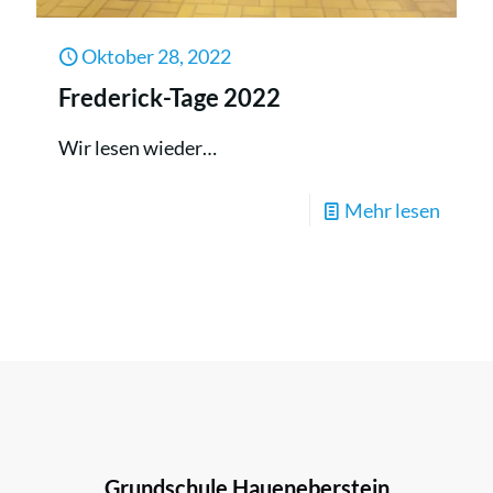
Oktober 28, 2022
Frederick-Tage 2022
Wir lesen wieder…
-
Mehr lesen
Freder
Tage
2022
Grundschule Haueneberstein