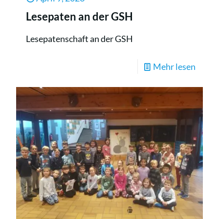
Lesepaten an der GSH
Lesepatenschaft an der GSH
-
Mehr lesen
Lesep
an
der
GSH