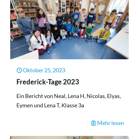
Klass
3b
Oktober 25, 2023
Frederick-Tage 2023
Ein Bericht von Neal, Lena H, Nicolas, Elyas,
Eymen und Lena T, Klasse 3a
-
Mehr lesen
Freder