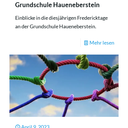
Grundschule Haueneberstein
Einblicke in die diesjährigen Fredericktage
an der Grundschule Haueneberstein.
-
Mehr lesen
Freder
Tage
an
der
Grund
Hauen
April 9, 2023