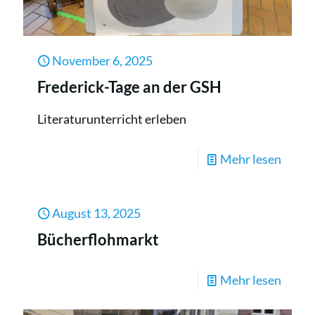
November 6, 2025
Frederick-Tage an der GSH
Literaturunterricht erleben
-
Mehr lesen
Freder
Tage
August 13, 2025
an
Bücherflohmarkt
der
GSH
Mehr lesen