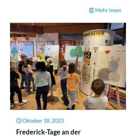
-
Mehr lesen
Die
Frede
Oktober 18, 2023
Frederick-Tage an der