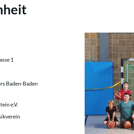
nheit
asse 1
lors Baden-Baden
ein e.V.
sikverein