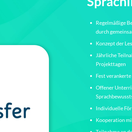
Sprachl
Regelmäßige Be
durch gemeinsa
Konzept der Les
Jährliche Teiln
Projekttagen
Fest verankert
Offener Unterri
Sprachbewusst
Individuelle Fö
Kooperation mi
Teilnahme an de