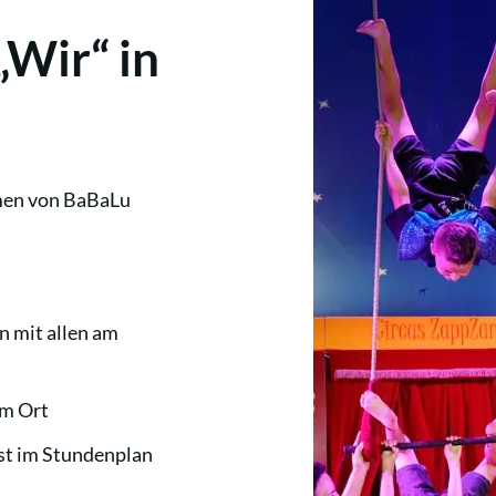
„Wir“ in
men von BaBaLu
 mit allen am
im Ort
est im Stundenplan