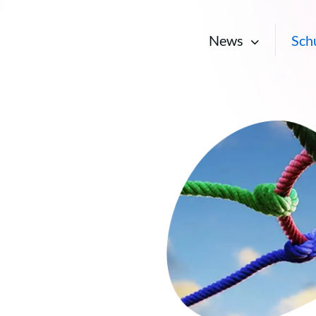
News
Sch
m