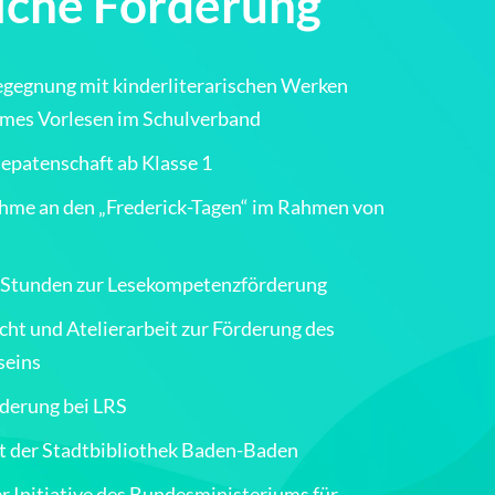
iche Förderung
gegnung mit kinderliterarischen Werken
mes Vorlesen im Schulverband
epatenschaft ab Klasse 1
ahme an den „Frederick-Tagen“ im Rahmen von
e Stunden zur Lesekompetenzförderung
cht und Atelierarbeit zur Förderung des
seins
rderung bei LRS
t der Stadtbibliothek Baden-Baden
r Initiative des Bundesministeriums für